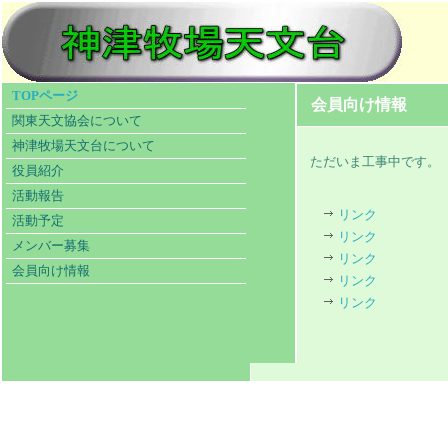
TOPページ
会員向け情報
関東天文協会について
神津牧場天文台について
ただいま工事中です。
役員紹介
活動報告
リンク
活動予定
リンク
メンバー募集
リンク
会員向け情報
リンク
リンク